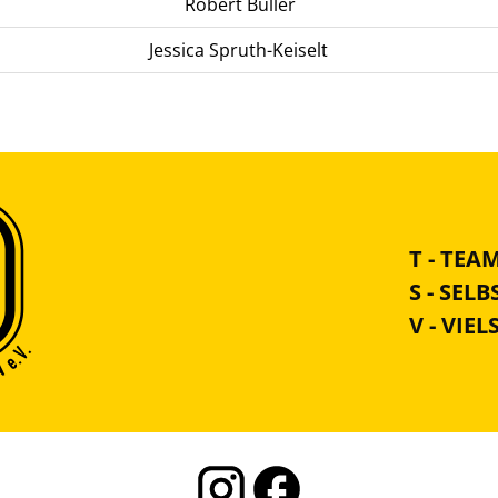
Robert Büller
Jessica Spruth-Keiselt
T - TEA
S - SEL
V - VIEL