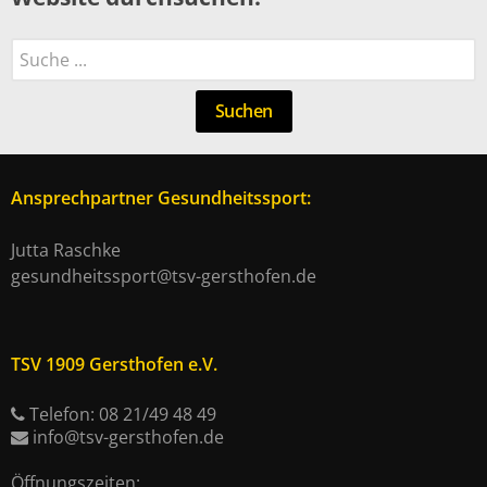
Suchen
Suchen
Ansprechpartner Gesundheitssport:
Jutta Raschke
gesundheitssport@tsv-gersthofen.de
TSV 1909 Gersthofen e.V.
Telefon: 08 21/49 48 49
info@tsv-gersthofen.de
Öffnungszeiten: