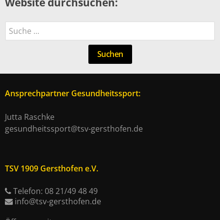
Website durchsuchen:
Suchen
Suchen
Ansprechpartner Gesundheitssport:
Jutta Raschke
gesundheitssport@tsv-gersthofen.de
TSV 1909 Gersthofen e.V.
Telefon: 08 21/49 48 49
info@tsv-gersthofen.de